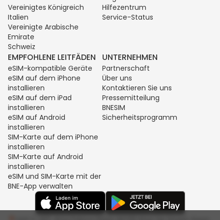
Vereinigtes Königreich
Hilfezentrum
Italien
Service-Status
Vereinigte Arabische
Emirate
Schweiz
EMPFOHLENE LEITFÄDEN
UNTERNEHMEN
eSIM-kompatible Geräte
Partnerschaft
eSIM auf dem iPhone
Über uns
installieren
Kontaktieren Sie uns
eSIM auf dem iPad
Pressemitteilung
installieren
BNESIM
eSIM auf Android
Sicherheitsprogramm
installieren
SIM-Karte auf dem iPhone
installieren
SIM-Karte auf Android
installieren
eSIM und SIM-Karte mit der
BNE-App verwalten
Unit C, 8/F, King Palace Plaza, NO:55 King Yip Street, Kwun