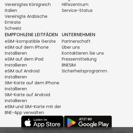
Vereinigtes Königreich
Hilfezentrum
Italien
Service-Status
Vereinigte Arabische
Emirate
Schweiz
EMPFOHLENE LEITFÄDEN
UNTERNEHMEN
eSIM-kompatible Geräte
Partnerschaft
eSIM auf dem iPhone
Über uns
installieren
Kontaktieren Sie uns
eSIM auf dem iPad
Pressemitteilung
installieren
BNESIM
eSIM auf Android
Sicherheitsprogramm
installieren
SIM-Karte auf dem iPhone
installieren
SIM-Karte auf Android
installieren
eSIM und SIM-Karte mit der
BNE-App verwalten
Unit C, 8/F, King Palace Plaza, NO:55 King Yip Street, Kwun