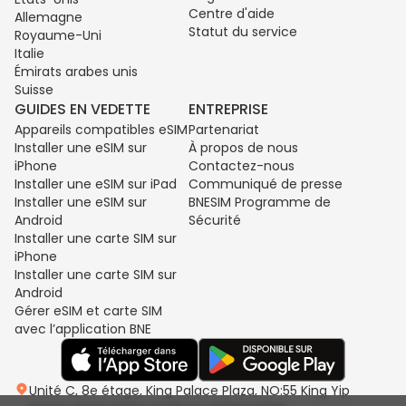
Centre d'aide
Allemagne
Statut du service
Royaume-Uni
Italie
Émirats arabes unis
Suisse
GUIDES EN VEDETTE
ENTREPRISE
Appareils compatibles eSIM
Partenariat
Installer une eSIM sur
À propos de nous
iPhone
Contactez-nous
Installer une eSIM sur iPad
Communiqué de presse
Installer une eSIM sur
BNESIM Programme de
Android
Sécurité
Installer une carte SIM sur
iPhone
Installer une carte SIM sur
Android
Gérer eSIM et carte SIM
avec l’application BNE
Unité C, 8e étage, King Palace Plaza, NO:55 King Yip