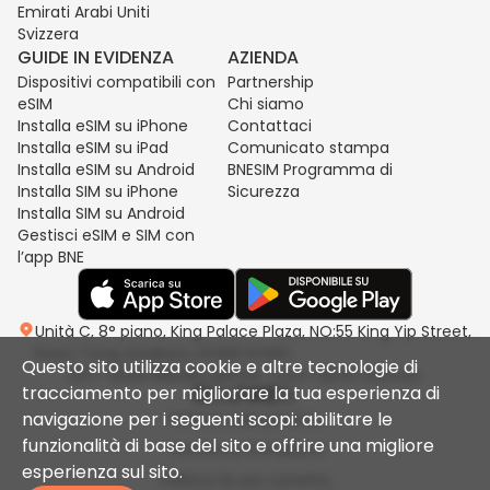
Emirati Arabi Uniti
Svizzera
GUIDE IN EVIDENZA
AZIENDA
Dispositivi compatibili con
Partnership
eSIM
Chi siamo
Installa eSIM su iPhone
Contattaci
Installa eSIM su iPad
Comunicato stampa
Installa eSIM su Android
BNESIM Programma di
Installa SIM su iPhone
Sicurezza
Installa SIM su Android
Gestisci eSIM e SIM con
l’app BNE
Unità C, 8° piano, King Palace Plaza, NO:55 King Yip Street,
Kwun Tong, Kowloon, HONG KONG
Questo sito utilizza cookie e altre tecnologie di
2017-2026 BNESIM LIMITED. Tutti i diritti riservati.
tracciamento per migliorare la tua esperienza di
navigazione per i seguenti scopi: abilitare le
Politica sulla privacy
funzionalità di base del sito e offrire una migliore
Termini & Condizioni
esperienza sul sito.
Politica di uso corretto