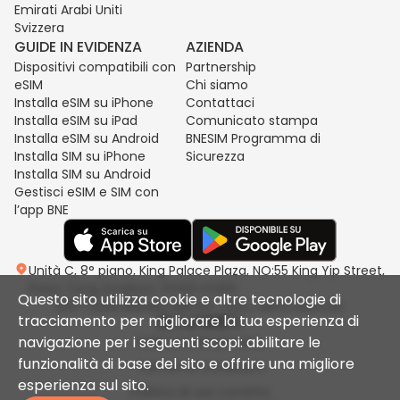
Emirati Arabi Uniti
Svizzera
GUIDE IN EVIDENZA
AZIENDA
Dispositivi compatibili con
Partnership
eSIM
Chi siamo
Installa eSIM su iPhone
Contattaci
Installa eSIM su iPad
Comunicato stampa
Installa eSIM su Android
BNESIM Programma di
Installa SIM su iPhone
Sicurezza
Installa SIM su Android
Gestisci eSIM e SIM con
l’app BNE
Unità C, 8° piano, King Palace Plaza, NO:55 King Yip Street,
Kwun Tong, Kowloon, HONG KONG
Questo sito utilizza cookie e altre tecnologie di
2017-2026 BNESIM LIMITED. Tutti i diritti riservati.
tracciamento per migliorare la tua esperienza di
navigazione per i seguenti scopi: abilitare le
Politica sulla privacy
funzionalità di base del sito e offrire una migliore
Termini & Condizioni
esperienza sul sito.
Politica di uso corretto