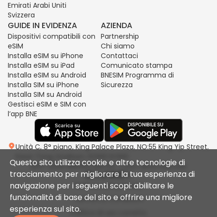
Emirati Arabi Uniti
Svizzera
GUIDE IN EVIDENZA
AZIENDA
Dispositivi compatibili con
Partnership
eSIM
Chi siamo
Installa eSIM su iPhone
Contattaci
Installa eSIM su iPad
Comunicato stampa
Installa eSIM su Android
BNESIM Programma di
Installa SIM su iPhone
Sicurezza
Installa SIM su Android
Gestisci eSIM e SIM con
l’app BNE
Unità C, 8° piano, King Palace Plaza, NO:55 King Yip Street,
Kwun Tong, Kowloon, HONG KONG
Questo sito utilizza cookie e altre tecnologie di
2017-2026 BNESIM LIMITED. Tutti i diritti riservati.
tracciamento per migliorare la tua esperienza di
navigazione per i seguenti scopi: abilitare le
Politica sulla privacy
funzionalità di base del sito e offrire una migliore
Termini & Condizioni
esperienza sul sito.
Politica di uso corretto