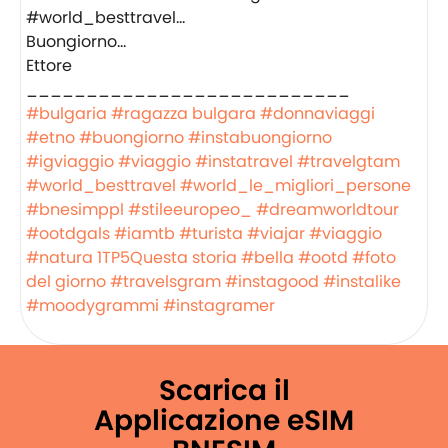
Buongiorno…
Ettore
___________________________
#bulgaria
#ragazza bulgara
#donnaviaggi
#etno
#buongiorno
#instabuongiorno
#igviaggio
#viaggio
#instatravel
#travelgtam
#world_besttravel
#world_le_migliori_persone
#bnesimppl
#stileeuropeo_
#dreamworldtour
#ootdgals
#iamtb
#turista
#viajar
#viaggio
#natura
1TP5Questa storia
#bella
#ootd
#foto
del giorno
#travelsgram
#instagood
#instalike
#moodygrammi
#instagramer
Scarica il
Applicazione eSIM