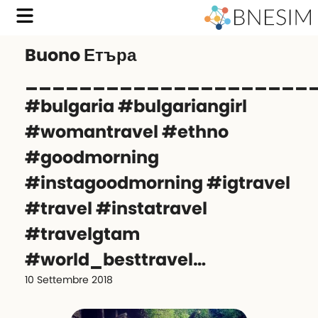
Buono Етъра
_____________________
#bulgaria #bulgariangirl
#womantravel #ethno
#goodmorning
#instagoodmorning #igtravel
#travel #instatravel
#travelgtam
#world_besttravel…
10 Settembre 2018