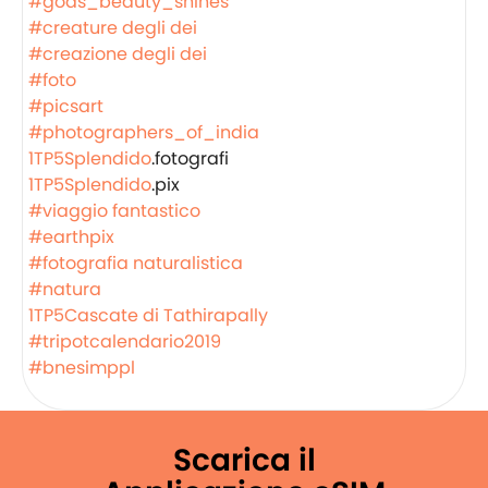
#gods_beauty_shines
#creature degli dei
#creazione degli dei
#foto
#picsart
#photographers_of_india
1TP5Splendido
.fotografi
1TP5Splendido
.pix
#viaggio fantastico
#earthpix
#fotografia naturalistica
#natura
1TP5Cascate di Tathirapally
#tripotcalendario2019
#bnesimppl
Scarica il