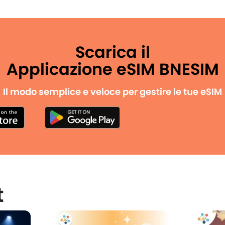
Scarica il
Applicazione eSIM BNESIM
Il modo semplice e veloce per gestire le tue eSIM
t