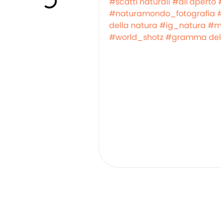
#scatti naturali
#all'aperto
#naturamondo_fotografia
della natura
#ig_natura
#me
#world_shotz
#gramma dell