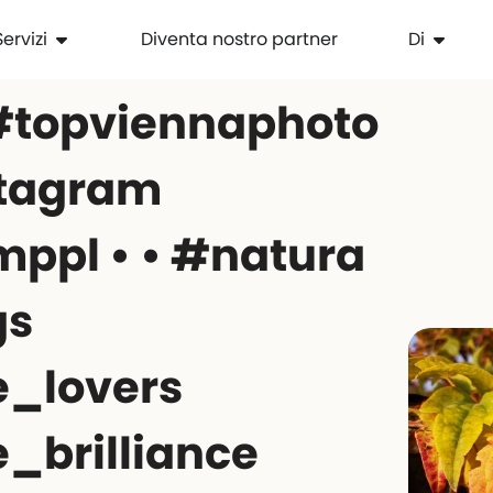
Servizi
Diventa nostro partner
Di
#topviennaphoto
tagram
ppl • • #natura
gs
_lovers
_brilliance