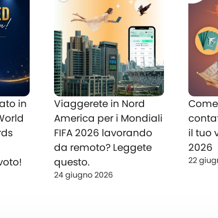
ato in
Viaggerete in Nord
Come 
 World
America per i Mondiali
conta
rds
FIFA 2026 lavorando
il tuo
o
da remoto? Leggete
2026
22 giug
voto!
questo.
24 giugno 2026