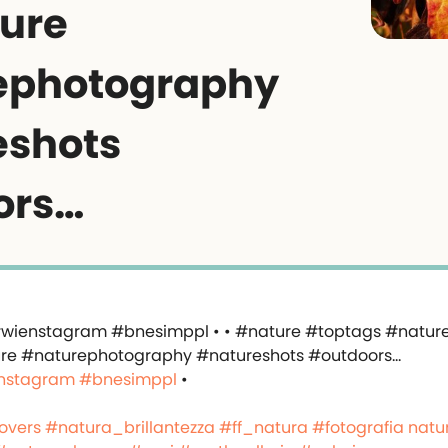
ure
ephotography
eshots
ors…
nstagram
#bnesimppl
•
overs
#natura_brillantezza
#ff_natura
#fotografia natur