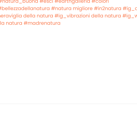
#natura_buona
#esci
#earthgalleria
#colori
#bellezzadellanatura
#natura migliore
#in2natura
#ig_
raviglia della natura
#ig_vibrazioni della natura
#ig_w
a natura
#madrenatura