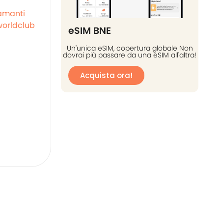
amanti
orldclub
eSIM BNE
Un'unica eSIM, copertura globale Non
dovrai più passare da una eSIM all'altra!
Acquista ora!