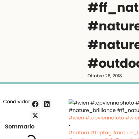
#ff_nat
#natur
#natur
#outdo
Ottobre 26, 2018
Condividere:
#wien
#topviennafoto
#wie
•
Sommario
#natura
#toptag
#nature_l