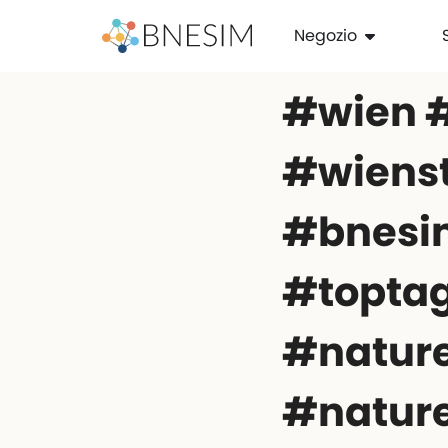
Negozio
#wien 
#wiens
#bnesim
#topta
#nature
#nature