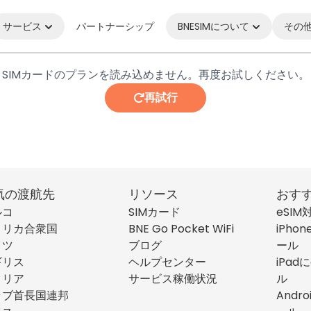
サービス
パートナーシップ
BNESIMについて
その
SIMカードのプランを読み込めません。再度お試しください。
再試行
気の渡航先
リソース
おす
ルコ
SIMカード
eSI
メリカ合衆国
BNE Go Pocket WiFi
iPho
イツ
ブログ
ール
ギリス
ヘルプセンター
iPad
タリア
サービス稼働状況
ル
ラブ首長国連邦
Andr