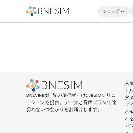
ショップ
人
ト
BNESIMは世界の旅行者向けのeSIMソリュ
ア
ーションを提供。データと音声プランで途
ド
切れないつながりをお届けします。
イ
イ
ア