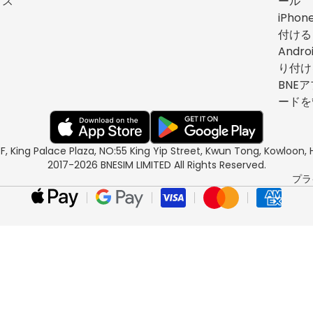
イス
ール
iPho
付ける
Andr
り付け
BNEア
ードを
/F, King Palace Plaza, NO:55 King Yip Street, Kwun Tong, Kowloo
2017-2026 BNESIM LIMITED All Rights Reserved.
プラ