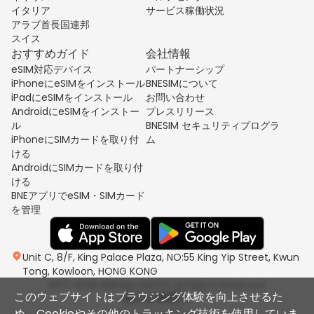
イタリア
サービス稼働状況
アラブ首長国連邦
スイス
おすすめガイド
会社情報
eSIM対応デバイス
パートナーシップ
iPhoneにeSIMをインストール
BNESIMについて
iPadにeSIMをインストール
お問い合わせ
AndroidにeSIMをインストー
プレスリリース
ル
BNESIM セキュリティプログラ
iPhoneにSIMカードを取り付
ム
ける
AndroidにSIMカードを取り付
ける
BNEアプリでeSIM・SIMカード
を管理
Unit C, 8/F, King Palace Plaza, NO:55 King Yip Street, Kwun
Tong, Kowloon, HONG KONG
2017-2026 BNESIM LIMITED All Rights Reserved.
このウェブサイトはブラウジング体験を向上させるた
め、Cookieやその他のトラッキング技術を使用していま
プライバシーポリシー