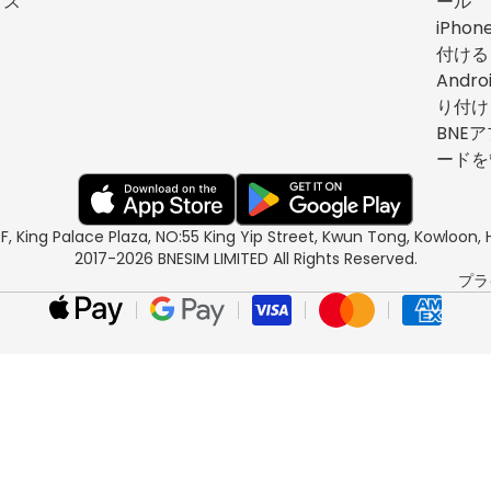
イス
ール
iPho
付ける
Andr
り付け
BNEア
ードを
/F, King Palace Plaza, NO:55 King Yip Street, Kwun Tong, Kowloo
2017-2026 BNESIM LIMITED All Rights Reserved.
プラ