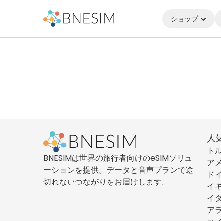
ショップ
人
ト
BNESIMは世界の旅行者向けのeSIMソリュ
ア
ーションを提供。データと音声プランで途
ド
切れないつながりをお届けします。
イ
イ
ア