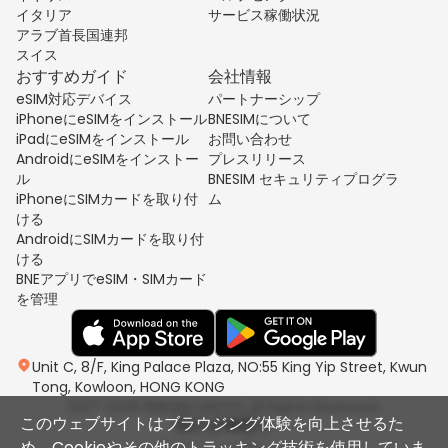
イタリア
サービス稼働状況
アラブ首長国連邦
スイス
おすすめガイド
会社情報
eSIM対応デバイス
パートナーシップ
iPhoneにeSIMをインストール
BNESIMについて
iPadにeSIMをインストール
お問い合わせ
AndroidにeSIMをインストー
プレスリリース
ル
BNESIM セキュリティプログラ
iPhoneにSIMカードを取り付
ム
ける
AndroidにSIMカードを取り付
ける
BNEアプリでeSIM・SIMカード
を管理
Unit C, 8/F, King Palace Plaza, NO:55 King Yip Street, Kwun
Tong, Kowloon, HONG KONG
2017-2026 BNESIM LIMITED All Rights Reserved.
このウェブサイトはブラウジング体験を向上させるた
め、Cookieやその他のトラッキング技術を使用していま
プライバシーポリシー