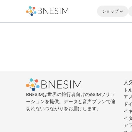
ショップ
人
ト
BNESIMは世界の旅行者向けのeSIMソリュ
ア
ーションを提供。データと音声プランで途
ド
切れないつながりをお届けします。
イ
イ
ア