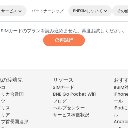
サービス
パートナーシップ
BNESIMについて
その
SIMカードのプランを読み込めません。再度お試しください。
再試行
気の渡航先
リソース
おす
ルコ
SIMカード
eSI
メリカ合衆国
BNE Go Pocket WiFi
iPho
イツ
ブログ
ール
ギリス
ヘルプセンター
iPad
タリア
サービス稼働状況
ル
ラブ首長国連邦
Andr