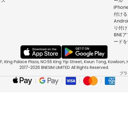
イス
ール
iPho
付ける
Andr
り付け
BNEア
ードを
/F, King Palace Plaza, NO:55 King Yip Street, Kwun Tong, Kowloo
2017-2026 BNESIM LIMITED All Rights Reserved.
プラ