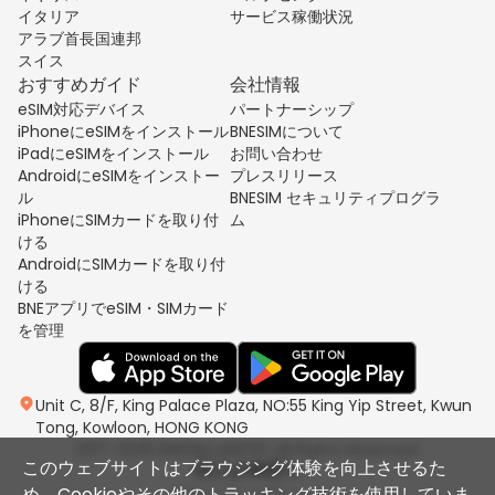
イタリア
サービス稼働状況
アラブ首長国連邦
スイス
おすすめガイド
会社情報
eSIM対応デバイス
パートナーシップ
iPhoneにeSIMをインストール
BNESIMについて
iPadにeSIMをインストール
お問い合わせ
AndroidにeSIMをインストー
プレスリリース
ル
BNESIM セキュリティプログラ
iPhoneにSIMカードを取り付
ム
ける
AndroidにSIMカードを取り付
ける
BNEアプリでeSIM・SIMカード
を管理
Unit C, 8/F, King Palace Plaza, NO:55 King Yip Street, Kwun
Tong, Kowloon, HONG KONG
2017-2026 BNESIM LIMITED All Rights Reserved.
このウェブサイトはブラウジング体験を向上させるた
め、Cookieやその他のトラッキング技術を使用していま
プライバシーポリシー