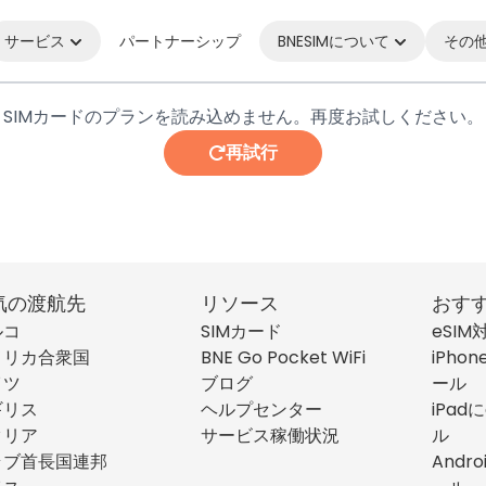
サービス
パートナーシップ
BNESIMについて
その
SIMカードのプランを読み込めません。再度お試しください。
再試行
気の渡航先
リソース
おす
ルコ
SIMカード
eSI
メリカ合衆国
BNE Go Pocket WiFi
iPho
イツ
ブログ
ール
ギリス
ヘルプセンター
iPad
タリア
サービス稼働状況
ル
ラブ首長国連邦
Andr