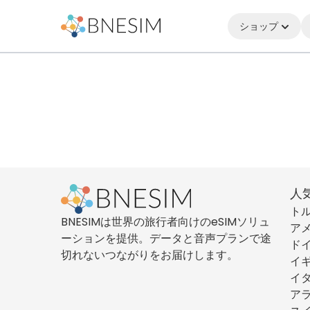
ショップ
人
ト
BNESIMは世界の旅行者向けのeSIMソリュ
ア
ーションを提供。データと音声プランで途
ド
切れないつながりをお届けします。
イ
イ
ア