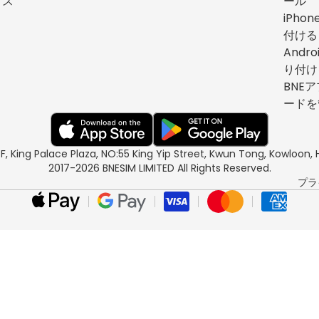
イス
ール
iPho
付ける
Andr
り付け
BNEア
ードを
/F, King Palace Plaza, NO:55 King Yip Street, Kwun Tong, Kowloo
2017-2026 BNESIM LIMITED All Rights Reserved.
プラ