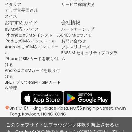
イタリア
サービス稼働状況
アラブ首長国連邦
スイス
おすすめガイド
会社情報
eSIM対応デバイス
パートナーシップ
iPhoneにeSIMをインストール
BNESIMについて
iPadにeSIMをインストール
お問い合わせ
AndroidにeSIMをインストー
プレスリリース
ル
BNESIM セキュリティプログラ
iPhoneにSIMカードを取り付
ム
ける
AndroidにSIMカードを取り付
ける
BNEアプリでeSIM・SIMカード
を管理
Unit C, 8/F, King Palace Plaza, NO:55 King Yip Street, Kwun
Tong, Kowloon, HONG KONG
2017-2026 BNESIM LIMITED All Rights Reserved.
このウェブサイトはブラウジング体験を向上させるた
め、Cookieやその他のトラッキング技術を使用していま
プライバシーポリシー