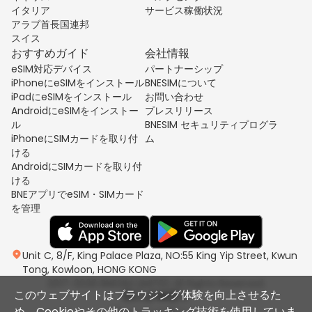
イタリア
サービス稼働状況
アラブ首長国連邦
スイス
おすすめガイド
会社情報
eSIM対応デバイス
パートナーシップ
iPhoneにeSIMをインストール
BNESIMについて
iPadにeSIMをインストール
お問い合わせ
AndroidにeSIMをインストー
プレスリリース
ル
BNESIM セキュリティプログラ
iPhoneにSIMカードを取り付
ム
ける
AndroidにSIMカードを取り付
ける
BNEアプリでeSIM・SIMカード
を管理
Unit C, 8/F, King Palace Plaza, NO:55 King Yip Street, Kwun
Tong, Kowloon, HONG KONG
2017-2026 BNESIM LIMITED All Rights Reserved.
このウェブサイトはブラウジング体験を向上させるた
め、Cookieやその他のトラッキング技術を使用していま
プライバシーポリシー