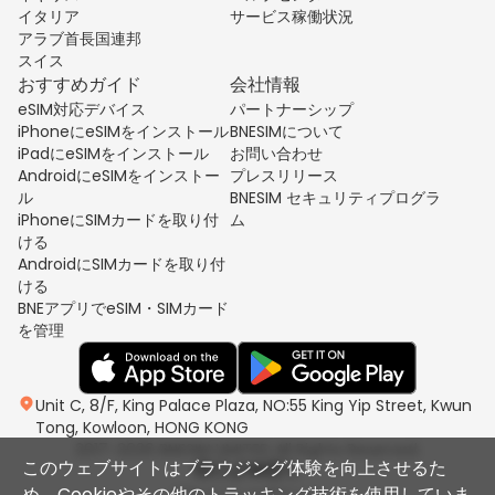
イタリア
サービス稼働状況
アラブ首長国連邦
スイス
おすすめガイド
会社情報
eSIM対応デバイス
パートナーシップ
iPhoneにeSIMをインストール
BNESIMについて
iPadにeSIMをインストール
お問い合わせ
AndroidにeSIMをインストー
プレスリリース
ル
BNESIM セキュリティプログラ
iPhoneにSIMカードを取り付
ム
ける
AndroidにSIMカードを取り付
ける
BNEアプリでeSIM・SIMカード
を管理
Unit C, 8/F, King Palace Plaza, NO:55 King Yip Street, Kwun
Tong, Kowloon, HONG KONG
2017-2026 BNESIM LIMITED All Rights Reserved.
このウェブサイトはブラウジング体験を向上させるた
め、Cookieやその他のトラッキング技術を使用していま
プライバシーポリシー