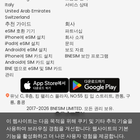
Italy
서비스 상태
United Arab Emirates
Switzerland
추천 가이드
회사
eSIM 호환 기기
파트너십
iPhone에 eSIM 설치
회사 소개
iPad에 eSIM 설치
문의
Android에 eSIM 설치
보도 자료
iPhone에 SIM 카드 설치
BNESIM 보안 프로그램
Android에 SIM 카드 설치
BNE 앱으로 eSIM 및 SIM 카드
관리
유닛 C, 8층, 킹 팰리스 플라자, NO:55 킹 입 스트리트, 콴통, 구
룡, 홍콩
2017-2026 BNESIM LIMITED. 모든 권리 보유.
이 웹사이트는 다음 목적을 위해 쿠키 및 기타 추적 기술을
개인 정보 처리 방침
사용하여 브라우징 경험을 개선합니다: 웹사이트의 기본
이용약관
기능을 활성화하고 더 나은 사용자 경험을 제공합니다.
공정 사용 정책