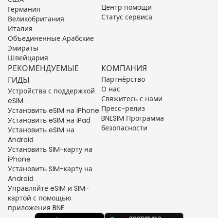
Центр помощи
Германия
Статус сервиса
Великобритания
Италия
Объединенные Арабские
Эмираты
Швейцария
РЕКОМЕНДУЕМЫЕ
КОМПАНИЯ
ГИДЫ
Партнёрство
О нас
Устройства с поддержкой
Свяжитесь с нами
eSIM
Пресс-релиз
Установить eSIM на iPhone
BNESIM Программа
Установить eSIM на iPad
безопасности
Установить eSIM на
Android
Установить SIM-карту на
iPhone
Установить SIM-карту на
Android
Управляйте eSIM и SIM-
картой с помощью
приложения BNE