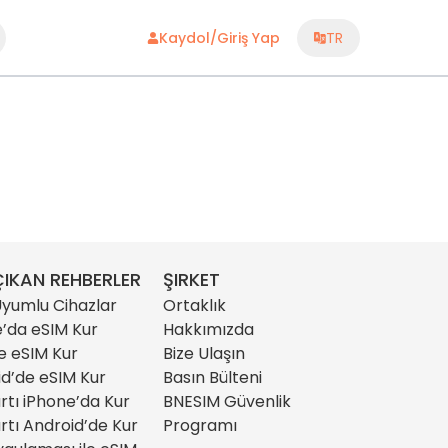
Kaydol/Giriş Yap
TR
IKAN REHBERLER
ŞIRKET
yumlu Cihazlar
Ortaklık
’da eSIM Kur
Hakkımızda
e eSIM Kur
Bize Ulaşın
d’de eSIM Kur
Basın Bülteni
rtı iPhone’da Kur
BNESIM Güvenlik
rtı Android’de Kur
Programı