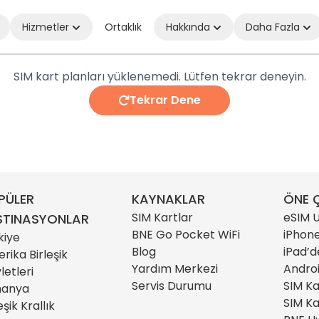
Hizmetler
Ortaklık
Hakkında
Daha Fazla
SIM kart planları yüklenemedi. Lütfen tekrar deneyin.
Tekrar Dene
PÜLER
KAYNAKLAR
ÖNE Ç
SIM Kartlar
eSIM U
STINASYONLAR
BNE Go Pocket WiFi
iPhone
kiye
Blog
iPad’d
rika Birleşik
Yardım Merkezi
Androi
letleri
Servis Durumu
SIM Ka
manya
SIM Ka
eşik Krallık