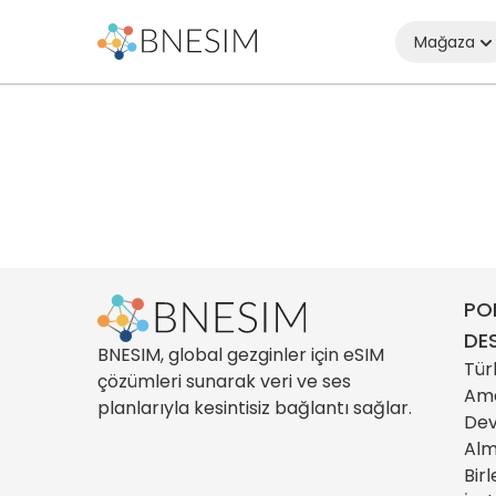
Mağaza
PO
DE
BNESIM, global gezginler için eSIM
Tür
çözümleri sunarak veri ve ses
Ame
planlarıyla kesintisiz bağlantı sağlar.
Dev
Al
Birl