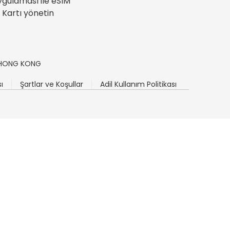
gulaması ile eSIM
 Kartı yönetin
n, HONG KONG
sı
Şartlar ve Koşullar
Adil Kullanım Politikası