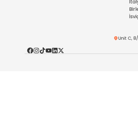
İta
Birl
İsvi
Unit C, 8