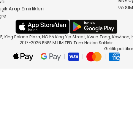
BNE Uy
lya
ve SIM
eşik Arap Emirlikleri
çre
/F, King Palace Plaza, NO:55 King Yip Street, Kwun Tong, Kowloo
2017-2026 BNESIM LIMITED Tüm Hakları Saklıdır.
Gizlilik politika