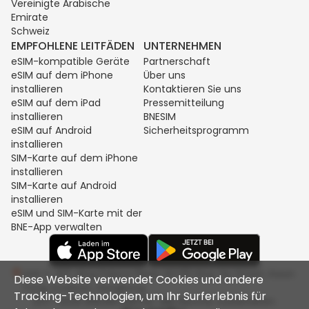
Vereinigte Arabische
Emirate
Schweiz
EMPFOHLENE LEITFÄDEN
UNTERNEHMEN
eSIM-kompatible Geräte
Partnerschaft
eSIM auf dem iPhone
Über uns
installieren
Kontaktieren Sie uns
eSIM auf dem iPad
Pressemitteilung
installieren
BNESIM
eSIM auf Android
Sicherheitsprogramm
installieren
SIM-Karte auf dem iPhone
installieren
SIM-Karte auf Android
installieren
eSIM und SIM-Karte mit der
BNE-App verwalten
Unit C, 8/F, King Palace Plaza, NO:55 King Yip Street, Kwun
Diese Website verwendet Cookies und andere
Tong, Kowloon, Hongkong
Tracking-Technologien, um Ihr Surferlebnis für
2017-2026 BNESIM LIMITED. Alle Rechte vorbehalten.