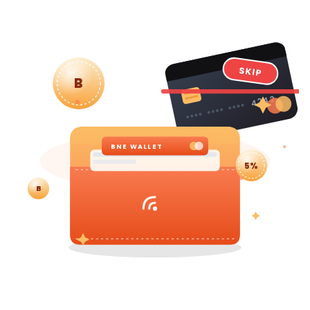
SKIP
B
4242
BNE WALLET
5%
B