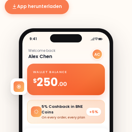
App herunterladen
9:41
Welcome back
AC
Alex Chen
WALLET BALANCE
250
$
.00
5% Cashback in BNE
+5%
Coins
On every order, every plan