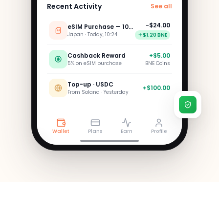
Recent Activity
See all
−$24.00
eSIM Purchase — 10GB
Japan · Today, 10:24
$1.20 BNE
Cashback Reward
+$5.00
5% on eSIM purchase
BNE Coins
Top-up · USDC
+$100.00
From Solana · Yesterday
Wallet
Plans
Earn
Profile