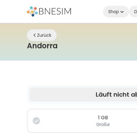
Shop
D
Zurück
eSIM | Bleiben Sie üb
Andorra
Läuft nicht a
Deine Daten sind nur für eine begrenzte Zeit gü
1
GB
Größe