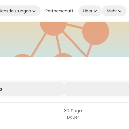
ienstleistungen
Partnerschaft
Über
Mehr
erall verbunden, wo Sie auch sind
b
ltig.
30 Tage
Dauer