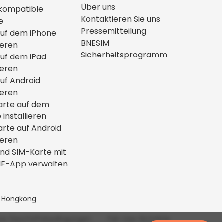
Über uns
kompatible
Kontaktieren Sie uns
e
Pressemitteilung
auf dem iPhone
BNESIM
ieren
Sicherheitsprogramm
auf dem iPad
ieren
uf Android
ieren
arte auf dem
 installieren
rte auf Android
ieren
nd SIM-Karte mit
NE-App verwalten
n, Hongkong
ne Geschäftsbedingungen
Fair-Use-Richtlinie