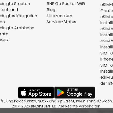
einigte Staaten
BNE Go Pocket WiFi
eSIM-
tschland
Blog
Gerät
einigtes Königreich
Hilfezentrum
eSIM 
ien
Service-Status
install
einigte Arabische
eSIM 
rate
install
weiz
eSIM a
install
SIM-K
iPhone
SIM-Ka
install
eSIM u
der B
8/F, King Palace Plaza, NO:55 King Yip Street, Kwun Tong, Kowloo
2017-2026 BNESIM LIMITED. Alle Rechte vorbehalten.
Datenschutzrichtlinie
Allgemei