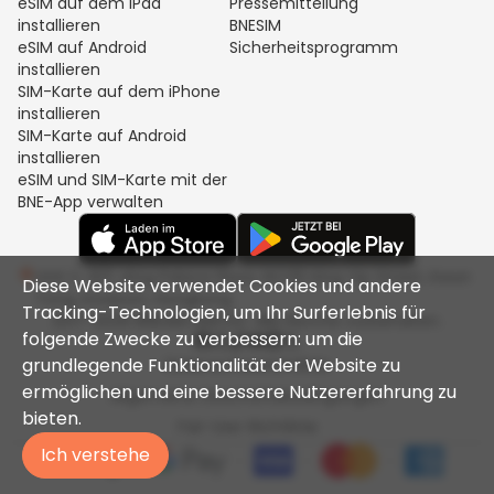
eSIM auf dem iPad
Pressemitteilung
installieren
BNESIM
eSIM auf Android
Sicherheitsprogramm
installieren
SIM-Karte auf dem iPhone
installieren
SIM-Karte auf Android
installieren
eSIM und SIM-Karte mit der
BNE-App verwalten
Unit C, 8/F, King Palace Plaza, NO:55 King Yip Street, Kwun
Diese Website verwendet Cookies und andere
Tong, Kowloon, Hongkong
Tracking-Technologien, um Ihr Surferlebnis für
2017-2026 BNESIM LIMITED. Alle Rechte vorbehalten.
folgende Zwecke zu verbessern: um die
grundlegende Funktionalität der Website zu
Datenschutzrichtlinie
ermöglichen und eine bessere Nutzererfahrung zu
Allgemeine Geschäftsbedingungen
bieten.
Fair-Use-Richtlinie
Ich verstehe