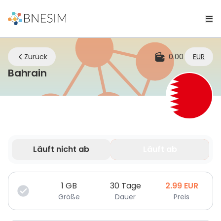
Zurück
0.00
EUR
eSIM | Bleiben Sie überall verbunde
Bahrain
Läuft nicht ab
Läuft ab
Deine Daten sind nur für eine begrenzte Zeit gültig.
1
GB
30 Tage
2.99
EUR
Größe
Dauer
Preis