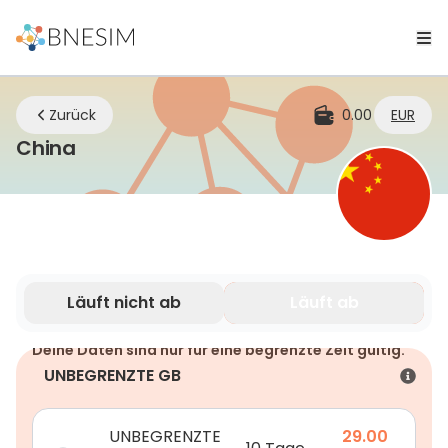
Zurück
0.00
EUR
eSIM | Bleiben Sie überall verbunden,
China
Läuft nicht ab
Läuft ab
Deine Daten sind nur für eine begrenzte Zeit gültig.
UNBEGRENZTE GB
UNBEGRENZTE
29.00