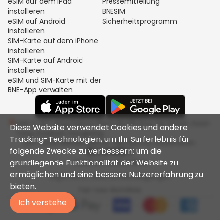
eSIM auf dem iPad
Pressemitteilung
installieren
BNESIM
eSIM auf Android
Sicherheitsprogramm
installieren
SIM-Karte auf dem iPhone
installieren
SIM-Karte auf Android
installieren
eSIM und SIM-Karte mit der
BNE-App verwalten
Unit C, 8/F, King Palace Plaza, NO:55 King Yip Street, Kwun
Diese Website verwendet Cookies und andere
Tong, Kowloon, Hongkong
Tracking-Technologien, um Ihr Surferlebnis für
2017-2026 BNESIM LIMITED. Alle Rechte vorbehalten.
folgende Zwecke zu verbessern: um die
grundlegende Funktionalität der Website zu
Datenschutzrichtlinie
ermöglichen und eine bessere Nutzererfahrung zu
Allgemeine Geschäftsbedingungen
bieten.
Fair-Use-Richtlinie
Ich verstehe