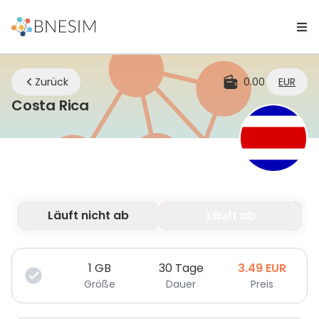
Zurück
0.00
EUR
eSIM | Bleiben Sie überall verbu
Costa Rica
Läuft nicht ab
Läuft ab
Deine Daten sind nur für eine begrenzte Zeit gültig.
1
GB
30 Tage
3.49
EUR
Größe
Dauer
Preis