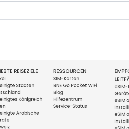
IEBTE REISEZIELE
RESSOURCEN
EMPF
kei
SIM-Karten
LEITF
einigte Staaten
BNE Go Pocket WiFi
eSIM-
tschland
Blog
Gerät
einigtes Königreich
Hilfezentrum
eSIM 
ien
Service-Status
install
einigte Arabische
eSIM 
rate
install
weiz
eSIM a