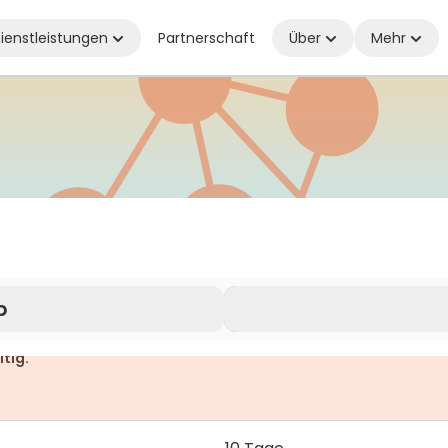
ienstleistungen
Partnerschaft
Über
Mehr
all verbunden, wo Sie auch sind
b
ltig.