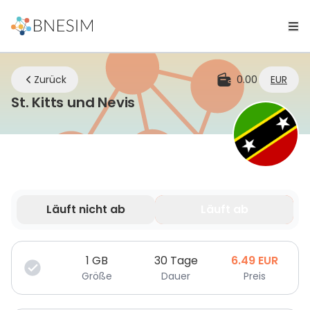
Zurück
0.00
EUR
eSIM | Bleiben Sie überal
St. Kitts und Nevis
Läuft nicht ab
Läuft ab
Deine Daten sind nur für eine begrenzte Zeit gültig.
1
GB
30 Tage
6.49
EUR
Größe
Dauer
Preis