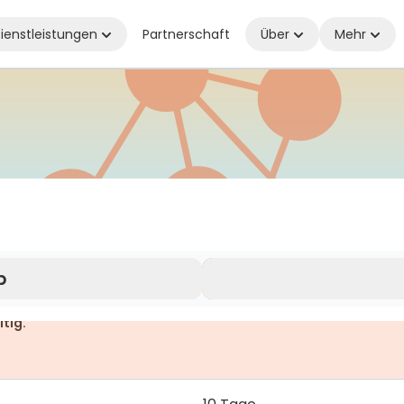
ienstleistungen
Partnerschaft
Über
Mehr
 überall verbunden, wo Sie auch sind
b
ltig.