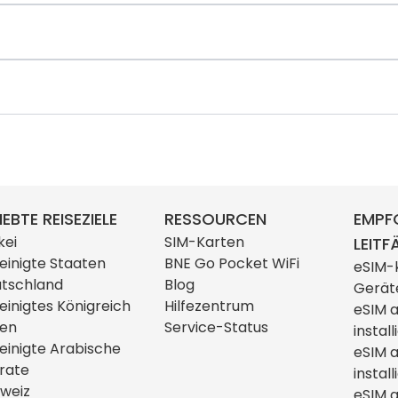
IEBTE REISEZIELE
RESSOURCEN
EMPF
kei
SIM-Karten
LEITF
einigte Staaten
BNE Go Pocket WiFi
eSIM-
tschland
Blog
Gerät
einigtes Königreich
Hilfezentrum
eSIM 
ien
Service-Status
install
einigte Arabische
eSIM 
rate
install
weiz
eSIM a