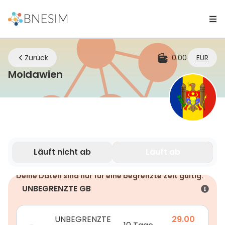
Zurück
0.00
EUR
eSIM | Bleiben Sie überall verbu
Moldawien
Läuft nicht ab
Läuft ab
Deine Daten sind nur für eine begrenzte Zeit gültig.
UNBEGRENZTE GB
UNBEGRENZTE
29.00