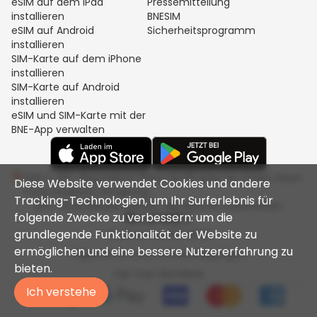
eSIM auf dem iPad
Pressemitteilung
installieren
BNESIM
eSIM auf Android
Sicherheitsprogramm
installieren
SIM-Karte auf dem iPhone
installieren
SIM-Karte auf Android
installieren
eSIM und SIM-Karte mit der
BNE-App verwalten
Unit C, 8/F, King Palace Plaza, NO:55 King Yip Street, Kwun
Diese Website verwendet Cookies und andere
Tong, Kowloon, Hongkong
Tracking-Technologien, um Ihr Surferlebnis für
2017-2026 BNESIM LIMITED. Alle Rechte vorbehalten.
folgende Zwecke zu verbessern: um die
grundlegende Funktionalität der Website zu
Datenschutzrichtlinie
ermöglichen und eine bessere Nutzererfahrung zu
Allgemeine Geschäftsbedingungen
bieten.
Fair-Use-Richtlinie
Ich verstehe