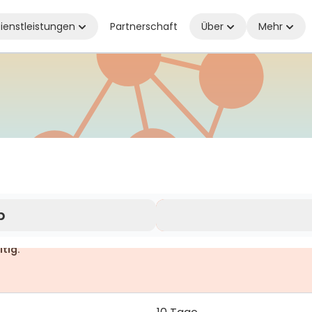
ienstleistungen
Partnerschaft
Über
Mehr
 überall verbunden, wo Sie auch sind
b
ltig.