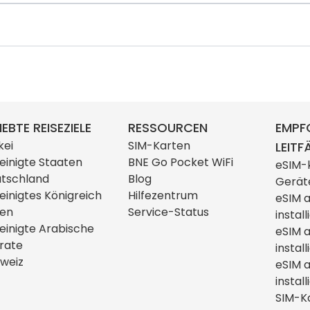
IEBTE REISEZIELE
RESSOURCEN
EMPF
kei
SIM-Karten
LEITF
einigte Staaten
BNE Go Pocket WiFi
eSIM-
tschland
Blog
Gerät
einigtes Königreich
Hilfezentrum
eSIM 
ien
Service-Status
install
einigte Arabische
eSIM 
rate
install
weiz
eSIM a
install
SIM-K