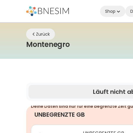
Shop
D
Zurück
eSIM | Bleiben Sie
Montenegro
Läuft nicht a
Deine Daten sind nur für eine begrenzte Zeit gü
UNBEGRENZTE GB