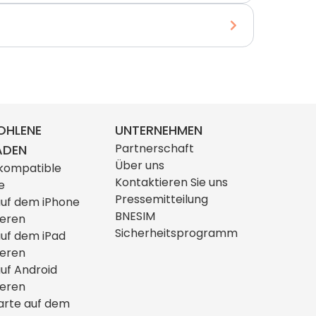
OHLENE
UNTERNEHMEN
Partnerschaft
ÄDEN
Über uns
kompatible
Kontaktieren Sie uns
e
Pressemitteilung
auf dem iPhone
BNESIM
ieren
Sicherheitsprogramm
auf dem iPad
ieren
uf Android
ieren
arte auf dem