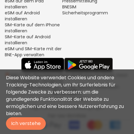
eSIM auf dem iPad
Pressemitteilung
installieren
BNESIM
eSIM auf Android
Sicherheitsprogramm
installieren
SIM-Karte auf dem iPhone
installieren
SIM-Karte auf Android
installieren
eSIM und SIM-Karte mit der
BNE-App verwalten
Unit C, 8/F, King Palace Plaza, NO:55 King Yip Street, Kwun
Diese Website verwendet Cookies und andere
Tong, Kowloon, Hongkong
Tracking-Technologien, um Ihr Surferlebnis für
2017-2026 BNESIM LIMITED. Alle Rechte vorbehalten.
folgende Zwecke zu verbessern: um die
grundlegende Funktionalität der Website zu
Datenschutzrichtlinie
ermöglichen und eine bessere Nutzererfahrung zu
Allgemeine Geschäftsbedingungen
bieten.
Fair-Use-Richtlinie
Ich verstehe