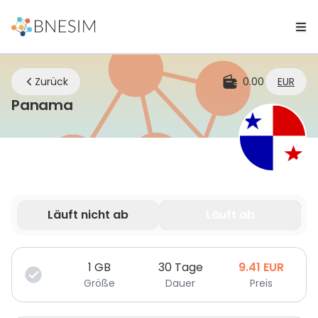
Zurück
0.00
EUR
eSIM | Bleiben Sie überall verbund
Panama
Läuft nicht ab
Läuft ab
Deine Daten sind nur für eine begrenzte Zeit gültig.
1
GB
30 Tage
9.41
EUR
Größe
Dauer
Preis