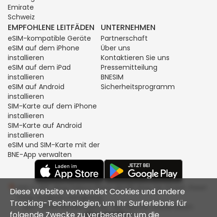
Emirate
Schweiz
EMPFOHLENE LEITFÄDEN
UNTERNEHMEN
eSIM-kompatible Geräte
Partnerschaft
eSIM auf dem iPhone
Über uns
installieren
Kontaktieren Sie uns
eSIM auf dem iPad
Pressemitteilung
installieren
BNESIM
eSIM auf Android
Sicherheitsprogramm
installieren
SIM-Karte auf dem iPhone
installieren
SIM-Karte auf Android
installieren
eSIM und SIM-Karte mit der
BNE-App verwalten
Unit C, 8/F, King Palace Plaza, NO:55 King Yip Street, Kwun
Diese Website verwendet Cookies und andere
Tong, Kowloon, Hongkong
Tracking-Technologien, um Ihr Surferlebnis für
2017-2026 BNESIM LIMITED. Alle Rechte vorbehalten.
folgende Zwecke zu verbessern: um die