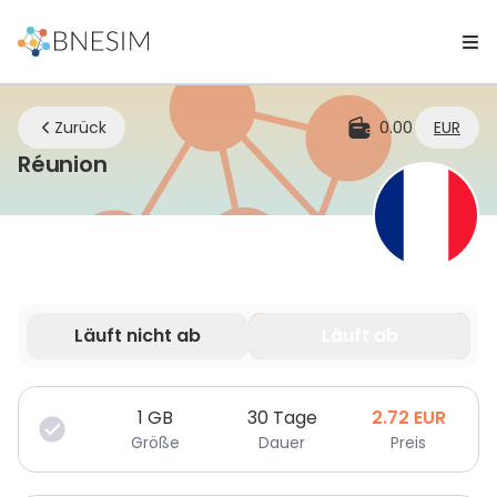
Zurück
0.00
EUR
eSIM | Bleiben Sie überall verbunde
Réunion
Läuft nicht ab
Läuft ab
Deine Daten sind nur für eine begrenzte Zeit gültig.
1
GB
30 Tage
2.72
EUR
Größe
Dauer
Preis