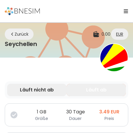
Zurück
0.00
EUR
eSIM | Bleiben Sie überall verbu
Seychellen
Läuft nicht ab
Läuft ab
Deine Daten sind nur für eine begrenzte Zeit gültig.
1
GB
30 Tage
3.49
EUR
Größe
Dauer
Preis