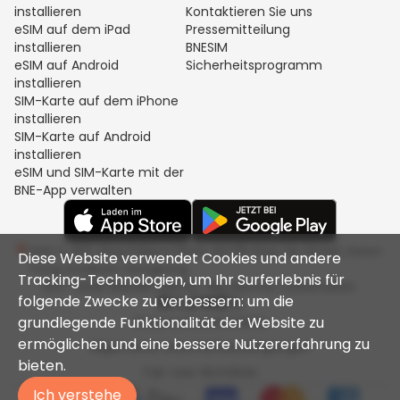
installieren
Kontaktieren Sie uns
eSIM auf dem iPad
Pressemitteilung
installieren
BNESIM
eSIM auf Android
Sicherheitsprogramm
installieren
SIM-Karte auf dem iPhone
installieren
SIM-Karte auf Android
installieren
eSIM und SIM-Karte mit der
BNE-App verwalten
Unit C, 8/F, King Palace Plaza, NO:55 King Yip Street, Kwun
Diese Website verwendet Cookies und andere
Tong, Kowloon, Hongkong
Tracking-Technologien, um Ihr Surferlebnis für
2017-2026 BNESIM LIMITED. Alle Rechte vorbehalten.
folgende Zwecke zu verbessern: um die
grundlegende Funktionalität der Website zu
Datenschutzrichtlinie
ermöglichen und eine bessere Nutzererfahrung zu
Allgemeine Geschäftsbedingungen
bieten.
Fair-Use-Richtlinie
Ich verstehe