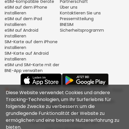
eSIM-kompatible Geräte
Partnerschaft
eSIM auf dem iPhone
Über uns
installieren
Kontaktieren Sie uns
eSIM auf dem iPad
Pressemitteilung
installieren
BNESIM
eSIM auf Android
Sicherheitsprogramm
installieren
SIM-Karte auf dem iPhone
installieren
SIM-Karte auf Android
installieren
eSIM und SIM-Karte mit der
BNE-App verwalten
Unit C, 8/F, King Palace Plaza, NO:55 King Yip Street, Kwun
Diese Website verwendet Cookies und andere
Tong, Kowloon, Hongkong
Tracking-Technologien, um Ihr Surferlebnis für
2017-2026 BNESIM LIMITED. Alle Rechte vorbehalten.
folgende Zwecke zu verbessern: um die
grundlegende Funktionalität der Website zu
Datenschutzrichtlinie
ermöglichen und eine bessere Nutzererfahrung zu
Allgemeine Geschäftsbedingungen
bieten.