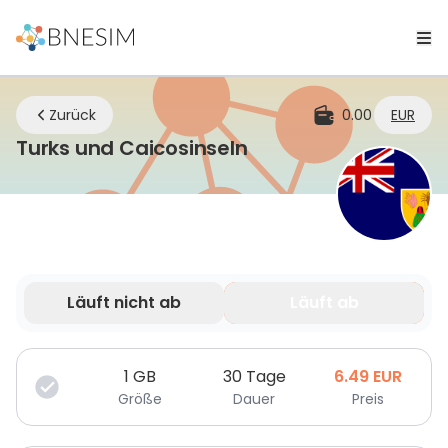
Zurück
0.00
EUR
eSIM | Bleiben Sie ü
Turks und Caicosinseln
Läuft nicht ab
Läuft ab
Deine Daten sind nur für eine begrenzte Zeit gültig.
1
GB
30 Tage
6.49
EUR
Größe
Dauer
Preis