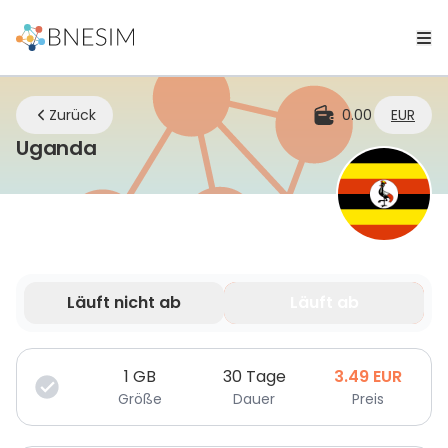
Zurück
0.00
EUR
eSIM | Bleiben Sie überall verbunde
Uganda
Läuft nicht ab
Läuft ab
Deine Daten sind nur für eine begrenzte Zeit gültig.
1
GB
30 Tage
3.49
EUR
Größe
Dauer
Preis