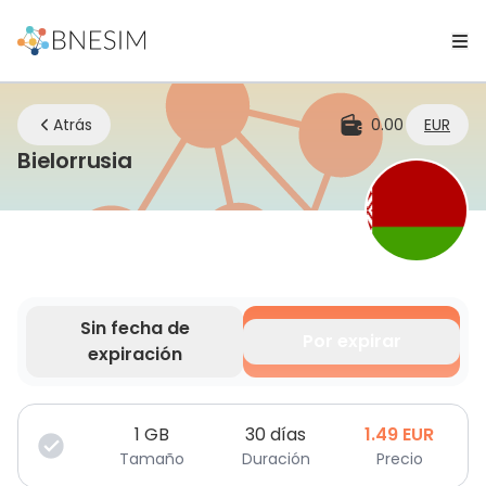
Atrás
0.00
EUR
eSIM | Mantente conectado don
Bielorrusia
Sin fecha de
Por expirar
expiración
Tus datos son válidos por un tiempo limitado.
1
GB
30 días
1.49
EUR
Tamaño
Duración
Precio