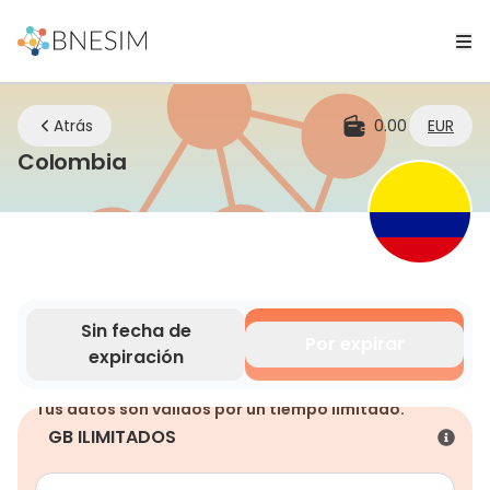
Atrás
0.00
EUR
eSIM | Mantente conectado dond
Colombia
Sin fecha de
Por expirar
expiración
Tus datos son válidos por un tiempo limitado.
GB ILIMITADOS