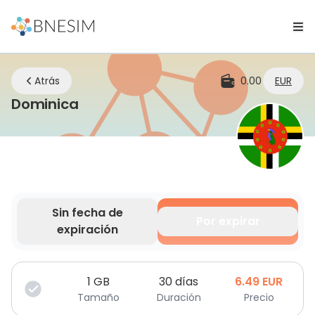
Atrás
0.00
EUR
eSIM | Mantente conectado dond
Dominica
Sin fecha de
Por expirar
expiración
Tus datos son válidos por un tiempo limitado.
1
GB
30 días
6.49
EUR
Tamaño
Duración
Precio