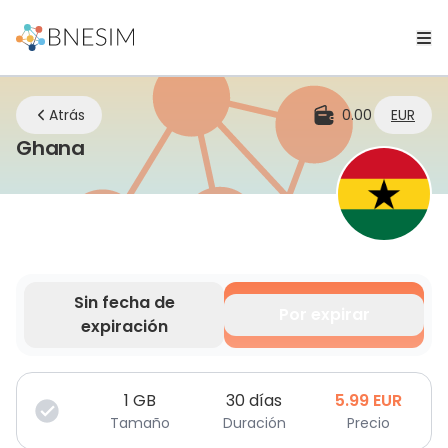
Atrás
0.00
EUR
eSIM | Mantente conectado dondeq
Ghana
Sin fecha de
Por expirar
expiración
Tus datos son válidos por un tiempo limitado.
1
GB
30 días
5.99
EUR
Tamaño
Duración
Precio