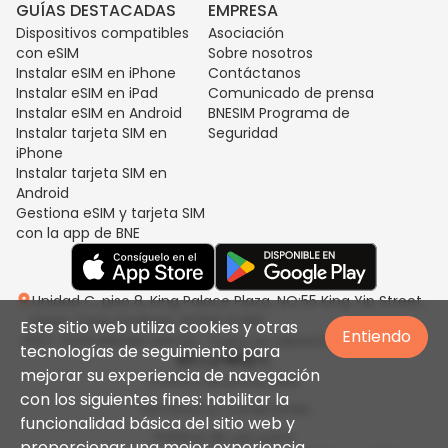
GUÍAS DESTACADAS
EMPRESA
Dispositivos compatibles
Asociación
con eSIM
Sobre nosotros
Instalar eSIM en iPhone
Contáctanos
Instalar eSIM en iPad
Comunicado de prensa
Instalar eSIM en Android
BNESIM Programa de
Instalar tarjeta SIM en
Seguridad
iPhone
Instalar tarjeta SIM en
Android
Gestiona eSIM y tarjeta SIM
con la app de BNE
Unidad C, piso 8, King Palace Plaza, NO:55 King Yip Street,
Kwun Tong, Kowloon, HONG KONG
Este sitio web utiliza cookies y otras
Entiendo
2017-2026 BNESIM LIMITED. Todos los derechos reservados.
tecnologías de seguimiento para
mejorar su experiencia de navegación
Política de privacidad
con los siguientes fines: habilitar la
Términos & Condiciones
funcionalidad básica del sitio web y
Política de uso justo
proporcionar una mejor experiencia