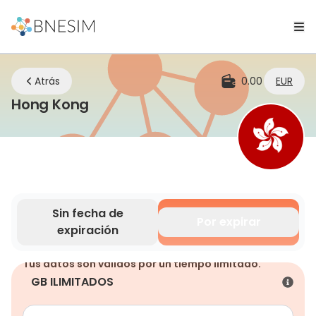
Atrás
0.00
EUR
eSIM | Mantente conectado don
Hong Kong
Sin fecha de
Por expirar
expiración
Tus datos son válidos por un tiempo limitado.
GB ILIMITADOS