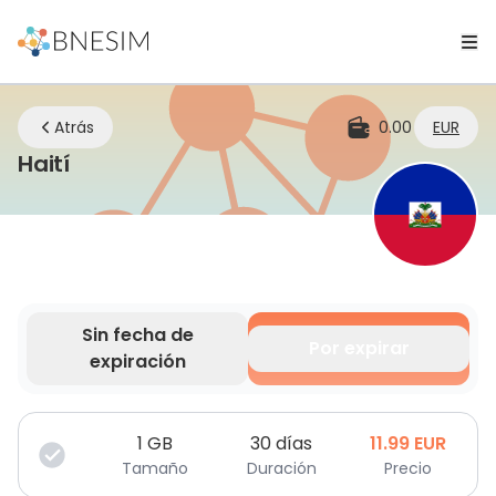
Atrás
0.00
EUR
eSIM | Mantente conectado dondequi
Haití
Sin fecha de
Por expirar
expiración
Tus datos son válidos por un tiempo limitado.
1
GB
30 días
11.99
EUR
Tamaño
Duración
Precio