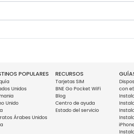
STINOS POPULARES
RECURSOS
GUÍA
quía
Tarjetas SIM
Dispos
ados Unidos
BNE Go Pocket WiFi
con e
mania
Blog
Instal
no Unido
Centro de ayuda
Instal
ia
Estado del servicio
Instal
ratos Árabes Unidos
Instal
za
iPhon
Instal