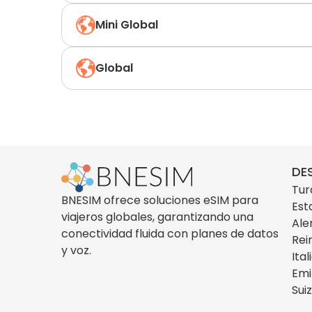
Mini Global
Global
DE
Tur
BNESIM ofrece soluciones eSIM para
Est
viajeros globales, garantizando una
Ale
conectividad fluida con planes de datos
Rei
y voz.
Ital
Emi
Sui