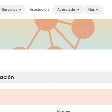
Servicios
Asociación
Acerca de
Más
ctado dondequiera que estés
ración