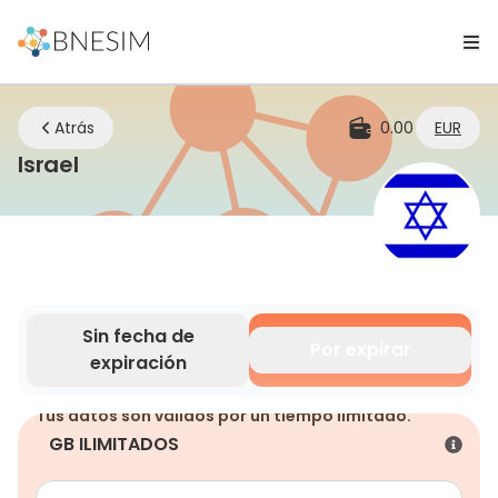
Atrás
0.00
EUR
eSIM | Mantente conectado dondequi
Israel
Sin fecha de
Por expirar
expiración
Tus datos son válidos por un tiempo limitado.
GB ILIMITADOS