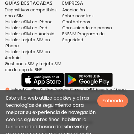
GUÍAS DESTACADAS
EMPRESA
Dispositivos compatibles
Asociación
con eSIM
Sobre nosotros
Instalar eSIM en iPhone
Contáctanos
Instalar eSIM en iPad
Comunicado de prensa
Instalar eSIM en Android
BNESIM Programa de
Instalar tarjeta SIM en
Seguridad
iPhone
Instalar tarjeta SIM en
Android
Gestiona eSIM y tarjeta SIM
con la app de BNE
Unidad C, piso 8, King Palace Plaza, NO:55 King Yip Street,
Kwun Tong, Kowloon, HONG KONG
Este sitio web utiliza cookies y otras
Entiendo
2017-2026 BNESIM LIMITED. Todos los derechos reservados.
tecnologías de seguimiento para
mejorar su experiencia de navegación
Política de privacidad
con los siguientes fines: habilitar la
Términos & Condiciones
funcionalidad básica del sitio web y
Política de uso justo
proporcionar una mejor experiencia