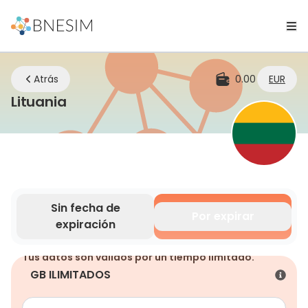
Atrás
0.00
EUR
eSIM | Mantente conectado donde
Lituania
Sin fecha de
Por expirar
expiración
Tus datos son válidos por un tiempo limitado.
GB ILIMITADOS