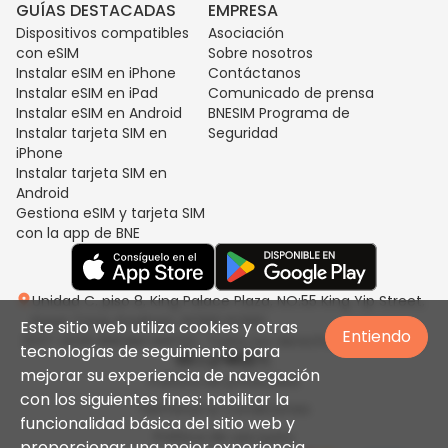
GUÍAS DESTACADAS
EMPRESA
Dispositivos compatibles
Asociación
con eSIM
Sobre nosotros
Instalar eSIM en iPhone
Contáctanos
Instalar eSIM en iPad
Comunicado de prensa
Instalar eSIM en Android
BNESIM Programa de
Instalar tarjeta SIM en
Seguridad
iPhone
Instalar tarjeta SIM en
Android
Gestiona eSIM y tarjeta SIM
con la app de BNE
Unidad C, piso 8, King Palace Plaza, NO:55 King Yip Street,
Kwun Tong, Kowloon, HONG KONG
Este sitio web utiliza cookies y otras
Entiendo
2017-2026 BNESIM LIMITED. Todos los derechos reservados.
tecnologías de seguimiento para
mejorar su experiencia de navegación
Política de privacidad
con los siguientes fines: habilitar la
Términos & Condiciones
funcionalidad básica del sitio web y
Política de uso justo
proporcionar una mejor experiencia