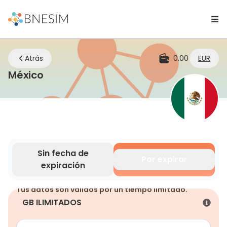
Atrás
0.00
EUR
eSIM | Mantente conectado dondeq
México
Sin fecha de
Por expirar
expiración
Tus datos son válidos por un tiempo limitado.
GB ILIMITADOS